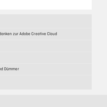
danken zur Adobe Creative Cloud
und Dümmer
 mit Oliver Reichenstein
etische Revolution durch moderne Haarsysteme
erfahren, Herausforderungen und die Rolle der