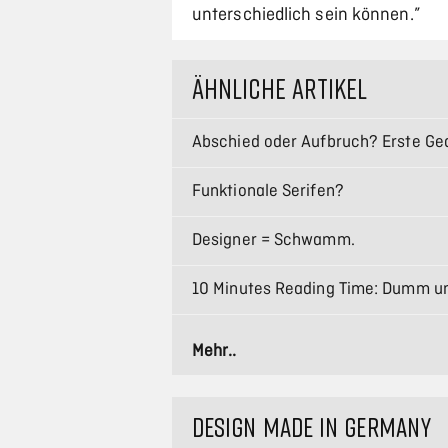
unterschiedlich sein können.”
ÄHNLICHE ARTIKEL
Abschied oder Aufbruch? Erste Ge
Funktionale Serifen?
Designer = Schwamm.
10 Minutes Reading Time: Dumm 
Responsive Typography – Interview
Mehr..
Haar als Designelement: Die ästh
DESIGN MADE IN GERMANY
Reinigung von Industrieanlagen: V