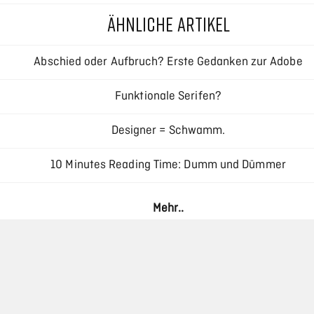
ÄHNLICHE ARTIKEL
Abschied oder Aufbruch? Erste Gedanken zur Adobe
Creative Cloud
Funktionale Serifen?
Designer = Schwamm.
10 Minutes Reading Time: Dumm und Dümmer
Responsive Typography – Interview mit Oliver Reichenstei
Mehr..
Haar als Designelement: Die ästhetische Revolution durc
moderne Haarsysteme
Reinigung von Industrieanlagen: Verfahren,
Herausforderungen und die Rolle der CIP-Reinigung
Massivholz und Marmor schützen, ohne dass die