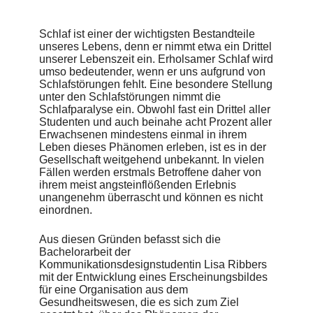
von sowohl wissenschaftlich fundierten Fakten als auch
subjektiven Erfahrungsberichten wird Interessierten die
Möglichkeit geboten, sich eingehend und umfassend zu
Schlaf ist einer der wichtigsten Bestandteile
informieren.
unseres Lebens, denn er nimmt etwa ein Drittel
unserer Lebenszeit ein. Erholsamer Schlaf wird
Im Vordergrund der Arbeit steht das Ziel, ein Projekt zu
umso bedeutender, wenn er uns aufgrund von
initiieren, das es ermöglicht, in der breiten Öffentlichkeit ein
Schlafstörungen fehlt. Eine besondere Stellung
Bewusstsein zum Thema Schlafparalyse zu schaffen, um
unter den Schlafstörungen nimmt die
Betroffene nicht länger in dem Glauben zu lassen, mit ihren
Schlafparalyse ein. Obwohl fast ein Drittel aller
Erfahrungen alleine dazustehen.
Studenten und auch beinahe acht Prozent aller
Erwachsenen mindestens einmal in ihrem
Sleep is an essential part of our lives as it takes up one third
Leben dieses Phänomen erleben, ist es in der
of our entire lifetime. The importance of restorative sleep
Gesellschaft weitgehend unbekannt. In vielen
becomes increasingly salient if its occurrence is hindered by
Fällen werden erstmals Betroffene daher von
sleep disorders. The so called sleep paralysis represents a
ihrem meist angsteinflößenden Erlebnis
remarkable form of such a disorder. Although the lifetime
unangenehm überrascht und können es nicht
prevalence of sleep paralysis approximates 30 per cent in
einordnen.
university students and eight per cent in adults, it is a mainly
unknown phenomenon in the general population. When
initially affected, people are often upset by the frightening
Aus diesen Gründen befasst sich die
experience and cannot make sense of it.
Bachelorarbeit der
Kommunikationsdesignstudentin Lisa Ribbers
Hence, the bachelor thesis of communication design student
mit der Entwicklung eines Erscheinungsbildes
Lisa Ribbers aims to develop a corporate design for a
für eine Organisation aus dem
healthcare organization that informs about sleep paralysis. A
Gesundheitswesen, die es sich zum Ziel
serious contact point is meant to be provided, enabling an