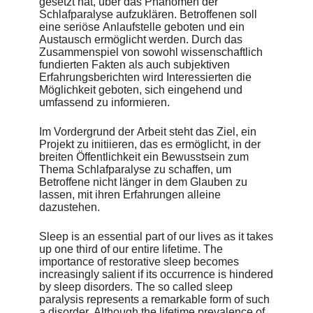
gesetzt hat, über das Phänomen der
exchange for those affected. The organization utilizes an
Schlafparalyse aufzuklären. Betroffenen soll
interplay of scientific knowledge and experience reports and
eine seriöse Anlaufstelle geboten und ein
thus provides a wealth of information about the
Austausch ermöglicht werden. Durch das
phenomenon.
Zusammenspiel von sowohl wissenschaftlich
fundierten Fakten als auch subjektiven
The main focus of the thesis is the initiation of a project that
Erfahrungsberichten wird Interessierten die
enables the general public to become aware of the
Möglichkeit geboten, sich eingehend und
phenomenon of sleep paralysis. By doing so, sufferers of
umfassend zu informieren.
sleep paralysis should no longer be lead to believe they are
the only ones making such experiences.
Im Vordergrund der Arbeit steht das Ziel, ein
Projekt zu initiieren, das es ermöglicht, in der
Konzeption, Gestaltung und Interviews
breiten Öffentlichkeit ein Bewusstsein zum
Lisa Ribbers
Thema Schlafparalyse zu schaffen, um
Betroffene nicht länger in dem Glauben zu
Betreuung
lassen, mit ihren Erfahrungen alleine
Lars Harmsen
dazustehen.
Fachhochschule Dortmund
Sleep is an essential part of our lives as it takes
up one third of our entire lifetime. The
importance of restorative sleep becomes
increasingly salient if its occurrence is hindered
by sleep disorders. The so called sleep
paralysis represents a remarkable form of such
a disorder. Although the lifetime prevalence of