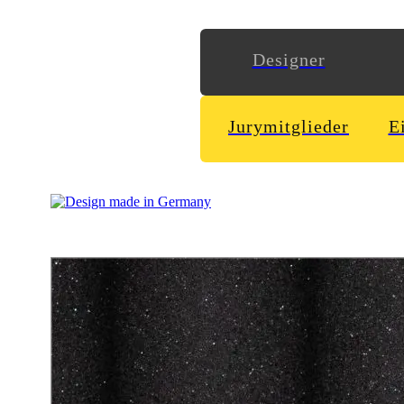
Designer
Jurymitglieder
E
32 Seiten, Papier – Rainbow Color Grey 96, Bindung – Schr
In Rocket 9 werden Ausstellungen und Orte, an denen Raumfah
wichtige Stationen der Forschung und Raumfahrt, die Interes