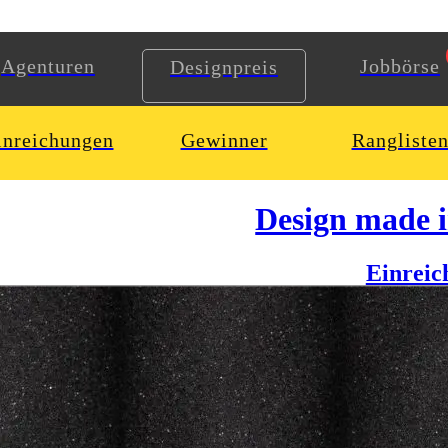
Agenturen
Jobbörse
Designpreis
inreichungen
Gewinner
Rangliste
Design made 
Einreic
auben
rtgeschichte geschrieben wurde mit ihren Besonderheiten dokumentiert
sierte in Amerika, Europa und Asien besuchen können.