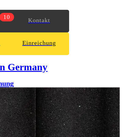
10
Kontakt
n
Einreichung
in Germany
hung
. Die Broschüre gibt einen kleinen Einblick in verschiedene