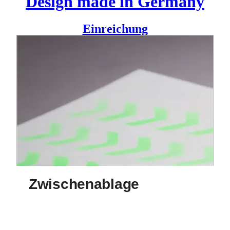
Design made in Germany
Einreichung
Zwischen schlaflosen Nächten, langen Vorlesungen,
Pizzakartons und getrockneter Farbe. Zwischen bemalten
Wänden und Fensterscheiben. Zwischen alten Sofas,
Skateboards und Bobycars. Hier sind wir. Und hier entsteht
etwas anderes – etwas für zwischendurch.
Jeder Gestalter kennt das. Die besten Ideen verstauben in der
Schublade weil sie in kein Raster passen, der Kunde sie
nicht will oder man gar nicht merkt wie gut sie sind. Eine
Gruppe von Mediendesign
Studenten der DHBW
Ravensburg
haben das Magazin
Zwischenablage
ins Leben
gerufen um mutige Ideen von Quer- und Freidenkern zu
retten. Das Magazin entstand komplett ohne
Hochschulkontext und wurde auch ganz privat unter
Studenten umgesetzt. Jede Ausgabe zeigt die Vielfalt der
Zwischenablage
studierenden und ehemaligen Mediendesignstudenten, ist
nummeriert, handgebunden und einzigartig.