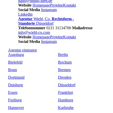
hallo@studio-luett.de
Website
Homepage
Projekte
Kontakt
Social Media
Instagram
Linkedin
Agentur
Wiehl, Co.
Rechtsform
-
Standorte
Düsseldorf
Telefonnummer
0211 31134700
Mailadresse
info@wiehl-co.com
Website
Homepage
Projekte
Kontakt
Social Media
Instagram
Agentur
eintragen
Augsburg
Berlin
Bielefeld
Bochum
Bonn
Bremen
Dortmund
Dresden
Duisburg
Düsseldorf
Essen
Frankfurt
Freiburg
Hamburg
Hannover
Karlsruhe