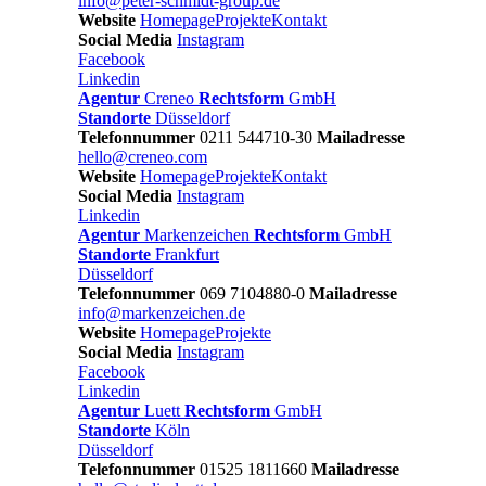
info@peter-schmidt-group.de
Website
Homepage
Projekte
Kontakt
Social Media
Instagram
Facebook
Linkedin
Agentur
Creneo
Rechtsform
GmbH
Standorte
Düsseldorf
Telefonnummer
0211 544710-30
Mailadresse
hello@creneo.com
Website
Homepage
Projekte
Kontakt
Social Media
Instagram
Linkedin
Agentur
Markenzeichen
Rechtsform
GmbH
Standorte
Frankfurt
Düsseldorf
Telefonnummer
069 7104880-0
Mailadresse
info@markenzeichen.de
Website
Homepage
Projekte
Social Media
Instagram
Facebook
Linkedin
Agentur
Luett
Rechtsform
GmbH
Standorte
Köln
Düsseldorf
Telefonnummer
01525 1811660
Mailadresse