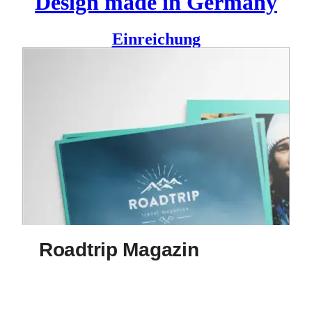
Design made in Germany
Einreichung
Roadtrip vermittelt die Leidenschaft des Reisens und
präsentiert Reiseziele rund um die Welt auf eine frische und
umgangssprachliche
Art, welche jungen Lesern ungezwungen für fremde Länder,
Kulturen, Orte und Menschen begeistern soll.
Roadtrip ist ein Magazin mit dem Schwerpunkt auf Fotos
und Berichte über Reiseziele rund um die Welt.
Durch aussagekräftige Fotoserien und zielgruppenorientierte
Texte soll die meist junge Leserschaft motiviert werden
verschiedene
Orte, Kulturen und Länder kennenzulernen.
Roadtrip ist ein Projekt des Studenten
Mark Lingk
an der
Alsterdamm – Die Schule für
Grafikdesign
.
Roadtrip Magazin