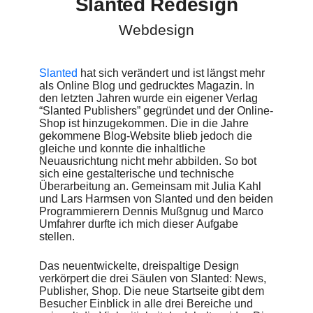
Slanted Redesign
näher zusammengerückt. Die Schriftfamilie Suisse von
Swiss Typefaces, welche das Magazin typografisch bereits
seit Jahren prägt, wird jetzt auch online verwendet. Die
Webdesign
Navigationshierarchien sind flacher und das Layout endlich
responsiv.
Slanted
hat sich verändert und ist längst mehr
Designer
als Online Blog und gedrucktes Magazin. In
Kolja Buscher
den letzten Jahren wurde ein eigener Verlag
“Slanted Publishers” gegründet und der Online-
Shop ist hinzugekommen. Die in die Jahre
gekommene Blog-Website blieb jedoch die
gleiche und konnte die inhaltliche
Neuausrichtung nicht mehr abbilden. So bot
sich eine gestalterische und technische
Überarbeitung an. Gemeinsam mit Julia Kahl
und Lars Harmsen von Slanted und den beiden
Programmierern Dennis Mußgnug und Marco
Umfahrer durfte ich mich dieser Aufgabe
stellen.
Das neuentwickelte, dreispaltige Design
verkörpert die drei Säulen von Slanted: News,
Publisher, Shop. Die neue Startseite gibt dem
Besucher Einblick in alle drei Bereiche und