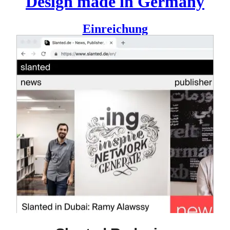
Design made in Germany
Einreichung
Slanted
hat sich verändert und ist längst mehr als Online
Blog und gedrucktes Magazin. In den letzten Jahren wurde
ein eigener Verlag “Slanted Publishers” gegründet und der
Online-Shop ist hinzugekommen. Die in die Jahre
gekommene Blog-Website blieb jedoch die gleiche und
konnte die inhaltliche Neuausrichtung nicht mehr abbilden.
So bot sich eine gestalterische und technische Überarbeitung
an. Gemeinsam mit Julia Kahl und Lars Harmsen von
Slanted und den beiden Programmierern Dennis Mußgnug
und Marco Umfahrer durfte ich mich dieser Aufgabe stellen.
Das neuentwickelte, dreispaltige Design verkörpert die drei
Säulen von Slanted: News, Publisher, Shop. Die neue
Startseite gibt dem Besucher Einblick in alle drei Bereiche
und spiegelt die Vielseitigkeit der Inhalte wider. Die drei
Standbeine wirken endlich gleichberechtigt. Drei
unterschiedliche Scroll-Geschwindigkeiten trennen die
Bereiche visuell.
Gestalterisch sind Print-Ausgabe und Online-Auftritt wieder