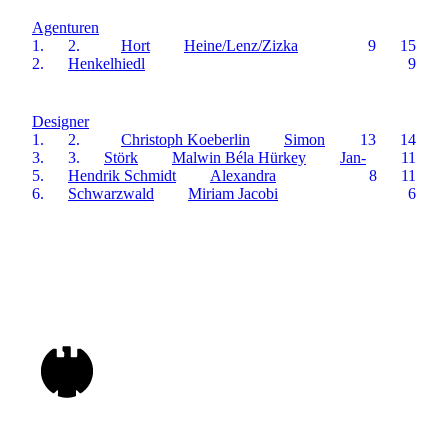
Agenturen
1.
2.
Hort
Heine/Lenz/Zizka
9
15
2.
Henkelhiedl
9
Designer
1.
2.
Christoph Koeberlin
Simon
13
14
3.
3.
Störk
Malwin Béla Hürkey
Jan-
11
5.
Hendrik Schmidt
Alexandra
8
11
6.
Schwarzwald
Miriam Jacobi
6