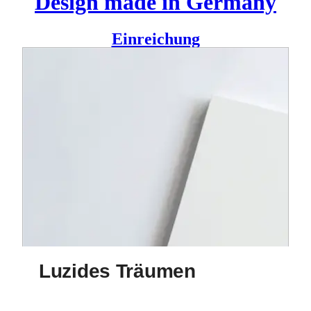
Design made in Germany
Einreichung
“Jemand folgt mir. Ich bin mir nicht sicher, wer es ist.”
Ein Faltbuch über luzides Träumen. Illustrierte
Kurzgeschichten inspiriert durch Traumfragmente,
zusammen geführt in einem Objekt. Durch Zu- und
Auffalten wird eine Geschichte sichtbar, während eine
andere verdeckt wird.
Designer
Tatjana Prenzel
Luzides Träumen