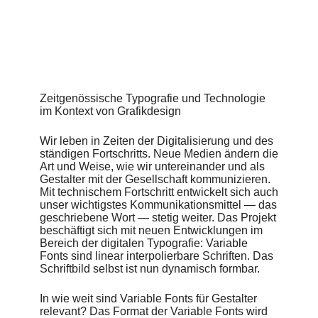
Formates. Der Fokus liegt hier auf der automatisierten
Anpassung von Typografie auf ihre Umwelt. Welche
Faktoren können Einfluss auf das Schriftbild haben? In vier
reaktiven Plakaten werden diese Anpassungen näher
ergründet. Das Projekt agiert somit an der Schnittstelle
zwischen Grafik- und Schriftgestaltung sowie
Programmierung.
Zeitgenössische Typografie und Technologie
Bachelor-Arbeit an der Fachhochschule Aachen,
im Kontext von Grafikdesign
Schwerpunkt Typografie, Wintersemester 2019.
Designer
Wir leben in Zeiten der Digitalisierung und des
Lisa Reckeweg
ständigen Fortschritts. Neue Medien ändern die
Art und Weise, wie wir untereinander und als
Betreuer
Gestalter mit der Gesellschaft kommunizieren.
Prof. Dipl. Des. Eva Kubinyi
Mit technischem Fortschritt entwickelt sich auch
unser wichtigstes Kommunikationsmittel — das
Zweitprüfer
geschriebene Wort — stetig weiter. Das Projekt
Robin Coenen
beschäftigt sich mit neuen Entwicklungen im
Bereich der digitalen Typografie: Variable
Fonts sind linear interpolierbare Schriften. Das
Schriftbild selbst ist nun dynamisch formbar.
In wie weit sind Variable Fonts für Gestalter
relevant? Das Format der Variable Fonts wird