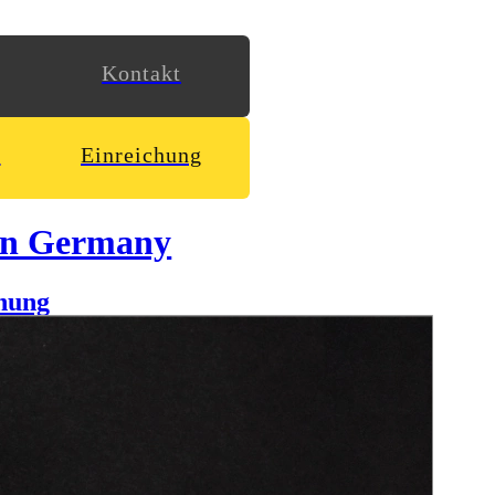
Kontakt
n
Einreichung
in Germany
hung
von
Ostland
bietet. Von spannenden Hintergrundgeschichten
er. Ab jetzt mit mehr Stil!
s hochwertigeres Erscheinungsbild verpasst. Dazu gehören
 Gestaltungsraster samt neuer Typografie und authentischen