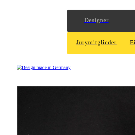
Designer
Jurymitglieder
E
3x im Jahr wird das hauseigene Mitgliedermagazin „Weitblicke
über außergewöhnliche Mitglieder und interessante Nachbarn bis
Denn an dem äußeren Erscheinungsbild und allen Stilfragen h
eine neue emotionalere Bildwelt mit ebenso inszenierten Them
Bildern, gedruckt auf hochwertigem umweltfreundlichen Natur
Agentur