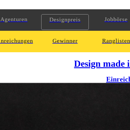
Agenturen
Jobbörse
Designpreis
inreichungen
Gewinner
Rangliste
Design made 
Einreic
r“ veröffentlicht, das einen emotionalen Einblick hinter die Kulissen 
 hin zu individuellen Ausflugtipps – Ostland informiert seine Mitglied
at Rpunktmedia kreativ nachjustiert. Wir haben dem Magazin ein neue
enseiten sowie ein ganzheitliches neues Design. Ein lesefreundlicheres
papier für eine besondere Haptik.