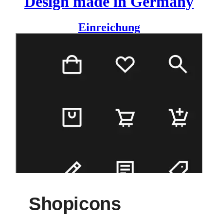
Design made in Germany
Einreichung
Ein schlicht und klar gestaltetes Iconset, das die 60
wichtigsten E-Commerce Symbole vereint.
Es wurde in vier verschiedenden Symbolstärken gestaltet,
um eine nahtlose Integration in nahezu jedes Shopdesign
sicherzustellen.
Alle Icons stehen unter einer
Open Source-Lizenz
als
einzelne
SVG
– und
PNG
-Dateien zur freien Verfügung.
Design
H2D2
Shopicons