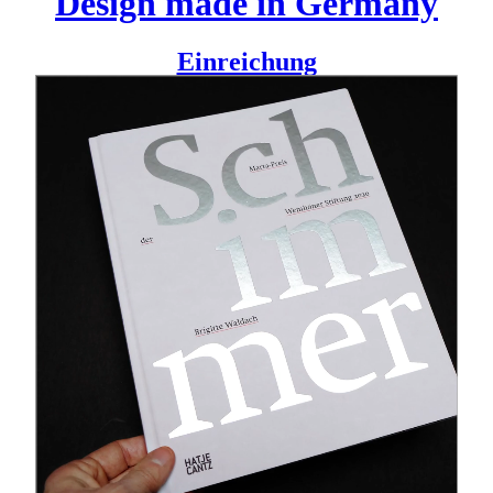
Design made in Germany
Einreichung
Seit 2014 vergibt die Wemhöner Stiftung den Marta-Preis,
der neben einem Preisgeld auch die Produktion eines neuen
Werkes für die Sammlung des Museums Marta Herford
ermöglicht.
In diesem ausstellungsbegleitenden Katalog ist auf 144
Seiten die Arbeit von Brigitte Waldach dargestellt. Der
Katalog ist in Zusammenarbeit mit der Künstlerin
entstanden. Gedruckt wurde auf zwei unterschiedlichen
Papieren und mit Silber als Sonderfarbe.
Herausgeberin ist das Museum Marta Herford, verlegt wird
der Katalog von Hatje Cantz, Konzeption und Gestaltung
vom Büro für Mitteilungen.
Agentur
Büro für Mitteilungen