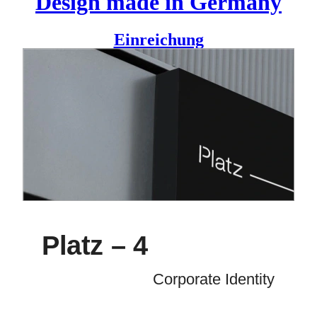
Design made in Germany
Einreichung
Platz – 4 ist ein Café und Restaurant in Köln. Ein Platz für
gutes Essen, schöne Begegnungen und viel Inspiration.
Dieses Gefühl wollten wir mit der Corporate Identity auch
ausstrahlen.
So haben wir ein Logo entworfen, welches variabel und
offen ist; es passt sich dem Medium an. Der minimalistische
Ansatz des Logos findet sich im Design der Speisekarte, der
Website und weiteren Medien wieder. #platzfueralle
Platz – 4
Corporate Identity