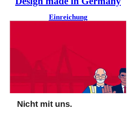
Design made in Germany
Einreichung
Awareness-Kampagne im Hamburger Hafen
Die organisierte Drogenkriminalität ist ein großes Problem
für alle Häfen dieser Welt – so auch in Hamburg. Damit die
Drogen über einen Hafen geschmuggelt werden können,
sind die Drogenhändler überall auf die Mithilfe von
Hafenpersonal angewiesen.
Die Hamburger Hafen und Logistik AG (HHLA) nimmt die
Gefahr durch organisierte Drogenkriminalität sehr ernst und
hat daher weitreichende Maßnahmen implementiert, um dem
illegalen Drogenschmuggel über den Hafen
entgegenzutreten und ihre Beschäftigten zu schützen. Dazu
haben wir für die HHLA das Kampagnen-Motto, zwei
Nicht mit uns.
Erklärfilme und weitere Materialien entwickelt, um die
Beschäftigten gezielt zu den Themen rund um illegale
Drogenimporte und damit verbundene Gefahren sowie zu
Handlungs- bzw. Verhaltensmöglichkeiten zu informieren.