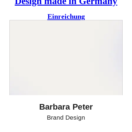
Design made in Germany
Einreichung
Visuelle Identität für Barbara Peter, die Business Coachings
und Tranformationsbegleitung für vor allem junge
Unternehmen anbietet. In ihrer Arbeit verbindet sie Klarheit
und Struktur mit viel Emotion und persönlicher Begleitung,
was sich auch in der Gestaltung wiederfindet.
Barbara Peter
Brand Design