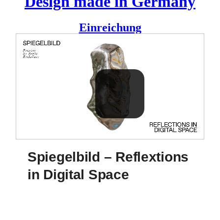
Design made in Germany
Einreichung
Ein Fanzine, das die erstaunliche Welt der Reflexionen im
digitalen Raum untersucht. Es soll die folgenden Fragen
erforschen und beantworten: Was sind Spiegelungen im
digitalen Raum? Wie werden sie erzeugt? Und wozu werden
sie verwendet?
Studierendenprojekt von
Savio Banholzer
.
Spiegelbild – Reflextions
in Digital Space