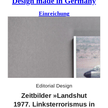
Design made in Germany
Einreichung
Im März 2026 erschien die Publikation
Landshut 1977.
Linksterrorismus in der Bundesrepublik
, die Leitwerk für die
Bundeszentrale für politische Bildung gestaltet hat.
Die Beiträge beleuchten die Ereignisse der Landshut-
Entführung und des »Deutschen Herbstes« aus
verschiedenen Perspektiven und zeichnen die Geschichte
des Linksterrorismus in der BRD nach. Auch ehemalige
Geiseln kommen in Zeitzeug:inneninterviews zu Wort.
Editorial Design
Zeitbilder »Landshut
1977. Linksterrorismus in