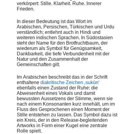
und deutlich voneinander unterscheidbareren
verkörpert: Stille. Klarheit. Ruhe. Innerer
Buchstabenformen (z. B. doppelstöckiges ‚g‘) und der leicht
Frieden.
nach links geneigten Achse der Rundungen (z. B. im ‚o‘) gilt
der Stil als der leserlichste im Sans-Serif-Genre und gewinnt
In dieser Bedeutung ist das Wort im
damit gerade im Hinblick auf die steigenden Forderungen
Arabischen, Persischen, Türkischen und Urdu
nach Barrierefreiheit an Bedeutung.
verständlich; entlehnt auch in Hindi und
Dennoch ist die Sukoon keine typische dynamische
weiteren indischen Sprachen. In Südostasien
Serifenlose. Die Buchstaben M, g, y und j stechen aus dem
steht der Name für den Brotfruchtbaum, der
Standard-Formenkanon dieser Schriftklasse heraus, aber
wiederum als Symbol für Genügsamkeit,
auch die leicht tiefhängende Taille und das unterschiedliche
Dankbarkeit, die tiefe Verbundenheit mit der
Verhältnis von großer Ober- und kleiner Unterlänge stellen
Natur und den Zusammenhalt der
Besonderheiten dar – Zutaten, die Yanone aus dem Konzept
Gemeinschaften gilt.
der Stille zog und die entscheidend für die ruhige und klare
Wirkung der Schrift sind.
Im Arabischen beschreibt das in der Schrift
enthaltene
diakritische Zeichen ‚sukūn‘
Das heimliche Highlight der Schrift ist jedoch ihr
ebenfalls einen Zustand der Ruhe: die
Sprachausbau. Über 400 lateinische, arabische, kyrillische
Abwesenheit eines Vokals und damit
und griechische Sprachen sind enthalten, wobei bereits der
bewussten Aussetzens der Stimme, wenn sie
Name einen Schwerpunkt auf den arabischen Teil erahnen
nach einem Konsonanten kurz innehält, um im
lässt.
Fluss des Gesprochenen einen Moment der
Stille entstehen zu lassen. Das Symbol dazu ist
Fazit
ein Kreis, der in den Release-begleitenden
Artworks in Form einer Kugel eine zentrale
Sukoon
ist Typografie als Empfindung. Sie ist entstanden
Rolle spielt.