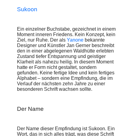
Türkischen und Urdu verständlich; entlehnt auch in Hindi
Sukoon
und weiteren indischen Sprachen. In Südostasien steht der
Name für den Brotfruchtbaum, der wiederum als Symbol für
Genügsamkeit, Dankbarkeit, die tiefe Verbundenheit mit der
Natur und den Zusammenhalt der Gemeinschaften gilt.
Ein einzelner Buchstabe, gezeichnet in einem
Moment inneren Friedens. Kein Konzept, kein
Im Arabischen beschreibt das in der Schrift enthaltene
Ziel, nur Ruhe. Der als
Yanone
bekannte
diakritische Zeichen ‚sukūn‘
ebenfalls einen Zustand der
Designer und Künstler Jan Gerner beschreibt
Ruhe: die Abwesenheit eines Vokals und damit bewussten
den in einer abgelegenen Waldhütte erlebten
Aussetzens der Stimme, wenn sie nach einem Konsonanten
Zustand tiefer Entspannung und geistiger
kurz innehält, um im Fluss des Gesprochenen einen Moment
Klarheit als nahezu heilig. In diesem Moment
der Stille entstehen zu lassen. Das Symbol dazu ist ein Kreis,
hatte er Form nicht gestaltet, sondern
der in den Release-begleitenden Artworks in Form einer
gefunden. Keine fertige Idee und kein fertiges
Kugel eine zentrale Rolle spielt.
Alphabet – sondern eine Empfindung, die im
Verlauf der nächsten zehn Jahre zu einer
Das Design
besonderen Schrift wachsen sollte.
Sukoon ist keine laute Schrift. Sie behauptet sich nicht durch
Kraft, sondern durch Gleichgewicht. Sie nimmt Raum, ohne
Der Name
ihn zu füllen. Sie spricht, ohne zu drängen.
Die Schrift kann als eine dynamische bzw. humanistische
Serifenlose charakterisiert werden. Dank der im Vergleich zu
Der Name dieser Empfindung ist Sukoon. Ein
statischen und geometrischen Grotesk-Schriften offeneren
Wort, das in sich alles trägt, was diese Schrift