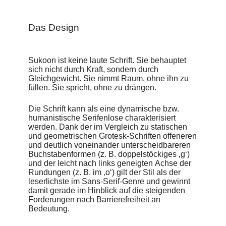
aus einem Moment der Stille – und will diesen Moment in
möglichst viele Winkel der Welt entsenden. Nicht als
Ornament, sondern als Ausdruck. Nicht nur als Handwerk,
Das Design
sondern auch als Kunst. Wenn man genau hinsieht, spürt
man vielleicht ein wenig von der Klarheit, der Schönheit und
der Ruhe, aus dem sie geboren wurde.
Sukoon ist keine laute Schrift. Sie behauptet
sich nicht durch Kraft, sondern durch
Gleichgewicht. Sie nimmt Raum, ohne ihn zu
füllen. Sie spricht, ohne zu drängen.
Die Schrift kann als eine dynamische bzw.
humanistische Serifenlose charakterisiert
werden. Dank der im Vergleich zu statischen
und geometrischen Grotesk-Schriften offeneren
und deutlich voneinander unterscheidbareren
Buchstabenformen (z. B. doppelstöckiges ‚g‘)
und der leicht nach links geneigten Achse der
Rundungen (z. B. im ‚o‘) gilt der Stil als der
leserlichste im Sans-Serif-Genre und gewinnt
damit gerade im Hinblick auf die steigenden
Forderungen nach Barrierefreiheit an
Bedeutung.