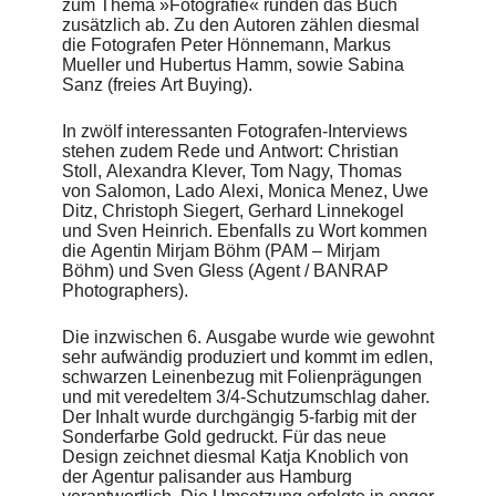
zum Thema »Fotografie« runden das Buch
http://www.blickfang-dbf.de
zusätzlich ab. Zu den Autoren zählen diesmal
die Fotografen Peter Hönnemann, Markus
Mueller und Hubertus Hamm, sowie Sabina
Sanz (freies Art Buying).
In zwölf interessanten Fotografen-Interviews
stehen zudem Rede und Antwort: Christian
Stoll, Alexandra Klever, Tom Nagy, Thomas
von Salomon, Lado Alexi, Monica Menez, Uwe
Ditz, Christoph Siegert, Gerhard Linnekogel
und Sven Heinrich. Ebenfalls zu Wort kommen
die Agentin Mirjam Böhm (PAM – Mirjam
Böhm) und Sven Gless (Agent / BANRAP
Photographers).
Die inzwischen 6. Ausgabe wurde wie gewohnt
sehr aufwändig produziert und kommt im edlen,
schwarzen Leinenbezug mit Folienprägungen
und mit veredeltem 3/4-Schutzumschlag daher.
Der Inhalt wurde durchgängig 5-farbig mit der
Sonderfarbe Gold gedruckt. Für das neue
Design zeichnet diesmal Katja Knoblich von
der Agentur palisander aus Hamburg