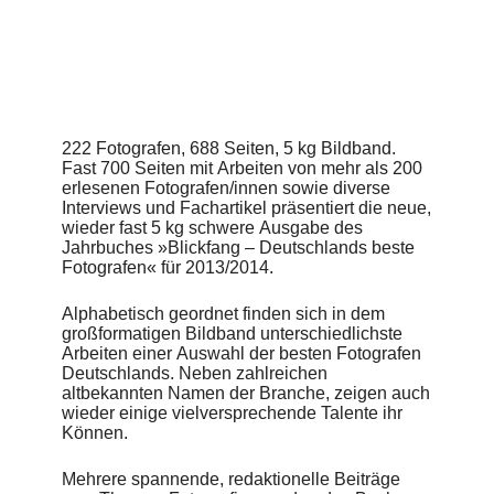
Nagy, Thomas von Salomon, Lado Alexi, Monica Menez,
Uwe Ditz, Christoph Siegert, Gerhard Linnekogel und Sven
Heinrich. Ebenfalls zu Wort kommen die Agentin Mirjam
Böhm (PAM – Mirjam Böhm) und Sven Gless (Agent /
BANRAP Photographers).
Die inzwischen 6. Ausgabe wurde wie gewohnt sehr
222 Fotografen, 688 Seiten, 5 kg Bildband.
aufwändig produziert und kommt im edlen, schwarzen
Fast 700 Seiten mit Arbeiten von mehr als 200
Leinenbezug mit Folienprägungen und mit veredeltem 3/4-
erlesenen Fotografen/innen sowie diverse
Schutzumschlag daher. Der Inhalt wurde durchgängig 5-
Interviews und Fachartikel präsentiert die neue,
farbig mit der Sonderfarbe Gold gedruckt. Für das neue
wieder fast 5 kg schwere Ausgabe des
Design zeichnet diesmal Katja Knoblich von der Agentur
Jahrbuches »Blickfang – Deutschlands beste
palisander aus Hamburg verantwortlich. Die Umsetzung
Fotografen« für 2013/2014.
erfolgte in enger Zusammenarbeit mit dem Verlag.
Ergänzend zum Jahrbuch finden sich auf der Webseite
Alphabetisch geordnet finden sich in dem
weitere Infos zum Projekt sowie Online-Portfolios der
großformatigen Bildband unterschiedlichste
vertretenen Fotografen/innen, Newsmeldungen und vieles
Arbeiten einer Auswahl der besten Fotografen
mehr.
Deutschlands. Neben zahlreichen
altbekannten Namen der Branche, zeigen auch
»Blickfang« bietet Orientierung, Inspiration und
wieder einige vielversprechende Talente ihr
Information. Für Art Buyer, Art Direktoren, Bildredakteure,
Können.
Werbekunden und alle anderen Fotografiebegeisterten.
Mehrere spannende, redaktionelle Beiträge
Blickfang – Deutschlands beste Fotografen