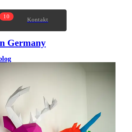
10
Kontakt
in Germany
blog
t eigentlich etwas, dass man noch aus dem Kindergarten kennt.
on Papertrophy, der sich selbst als Papierdesigner
 Verbindung hunderter von Polygonen entstehen neue Deko-
entstehen wunderschöne Effekte. Erhältlich sind die
pier handgefertigt und werden lediglich mit Kleber
. Zum Kleben müssen einfach die entsprechenden Nummern