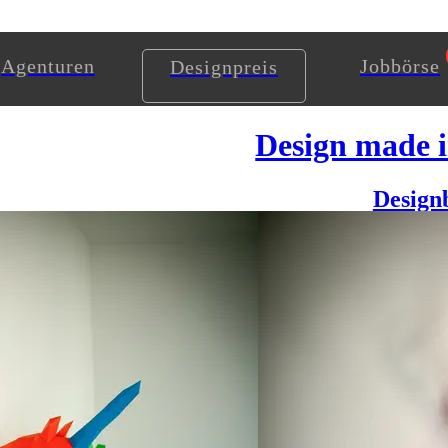
Agenturen
Jobbörse
Designpreis
Design made 
Design
bekannt sein. Auch dass man mit Falten Kunstwerke erschaffen kann, is
 können ist wunderbar erfrischend. Genau das macht Holger Hoffmann v
derne Tiertrophäen in einem minimalistisch-zeitlosem Design. Aus der
pturen zeichnen sich durch Simplizität aus und durch Schattierungen 
Sie sind aus schwerem (220g/m2) hochwertigem, umweltfreundlichem Pa
 gestanzt geliefert, so dass sie super simpel gefaltet werden können
 möchte das Produkt in größeren Stückzahlen herstellen.