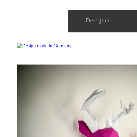
Designer
Wie wandlungsfähig Papier ist, sollte Designern hinlänglich 
Dass daraus aber auch Kunstwerke fürs Wohnzimmer entstehen
bezeichnet.
Inspiriert von klassischen Safari-Trophäen entwickele er mo
Produkte für Wand und Wohnung. Die daraus entstehenden Skul
Skulpturen in vielen verschiedenen Farben.
Es gibt bisher zwei stehende Figuren und fünf Wandfiguren. 
verbunden. Die Produkte werden dabei als vorgeschnitten und
aneinander geklebt werden.
Ihr könnt das Projekt auf
Indiegogo
unterstützen, denn Holger