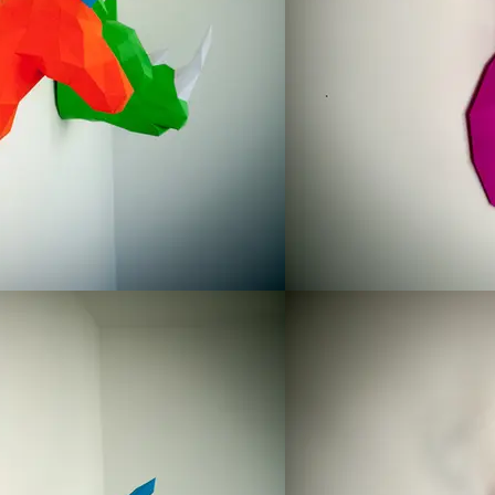
auf
Indiegogo
.