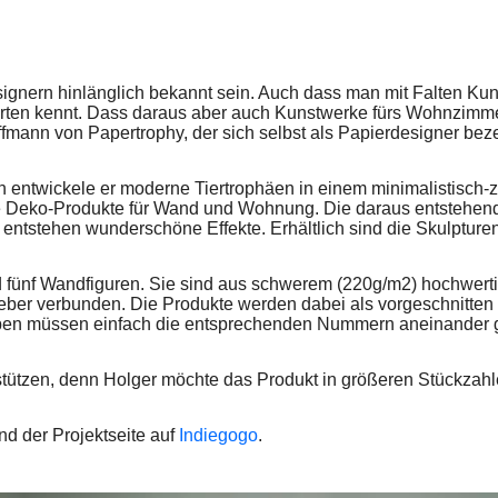
signern hinlänglich bekannt sein. Auch dass man mit Falten Kuns
ten kennt. Dass daraus aber auch Kunstwerke fürs Wohnzimme
fmann von Papertrophy, der sich selbst als Papierdesigner beze
en entwickele er moderne Tiertrophäen in einem minimalistisch
 Deko-Produkte für Wand und Wohnung. Die daraus entstehend
 entstehen wunderschöne Effekte. Erhältlich sind die Skulpture
d fünf Wandfiguren. Sie sind aus schwerem (220g/m2) hochwer
leber verbunden. Die Produkte werden dabei als vorgeschnitten u
eben müssen einfach die entsprechenden Nummern aneinander 
tützen, denn Holger möchte das Produkt in größeren Stückzahle
d der Projektseite auf
Indiegogo
.