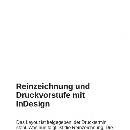
Für Einsteiger und Fortgeschrittene aus den Bereichen
Grafik und Mediengestaltung.
Preis
34,90 Euro
Gestaltung
Michael Neuhauser
Barbara Eppler
Update 3. Juli 2018
Checklisten für die Reinzeichnung mit InDesign
Reinzeichnung und
Druckvorstufe mit
InDesign
Das Layout ist freigegeben, der Drucktermin
steht. Was nun folgt, ist die Reinzeichnung. Die