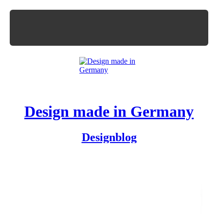
Design made in Germany
Designblog
Das Layout ist freigegeben, der Drucktermin steht. Was nun
folgt, ist die Reinzeichnung. Die Druckerei möchte ein
PDF/X4, spricht von Farbprofilen, ­maximalem Farbauftrag,
Verdrängung, Überdrucken, Aussparen und jetzt müssen Sie
auch noch einen Spotlack anlegen? Alles halb so schlimm!
Dieses praxisorientierte
Buch
führt Sie sicher durch die
Reinzeichnung – von der Arbeitsvorbereitung über die
Typografie
bis zum finalen Druck-PDF.