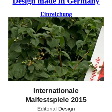
Design made in Germany
Einreichung
»Die Welt zu Gast in Wiesbaden« ist das traditionelle Motto
in der kaiserlichen Kurstadt. Das jährliche Theaterfestival
Maifestspiele
lädt Produktionen aus den Bereichen Oper,
Schauspiel, Tanz und Performace aus der ganzen Welt ein zu
einem ganz besonderen Festival-Monat nach Wiesbaden.
Die Vögel sind Boten für Frühling, Performance und das
Zusammenkommen aus aller Welt.
Kunde
Hessisches Staatstheater Wiesbaden
Design
Formdusche
Internationale
Maifestspiele 2015
Editorial Design