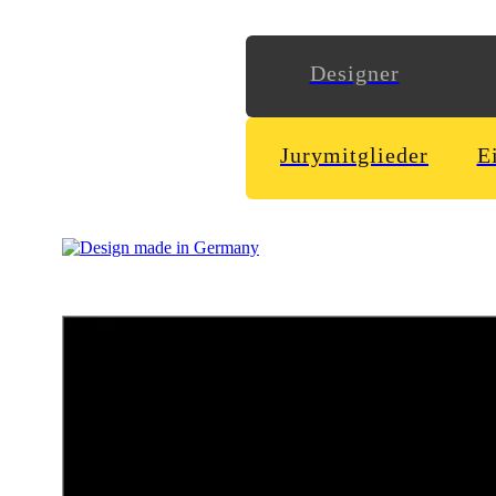
Designer
Jurymitglieder
E