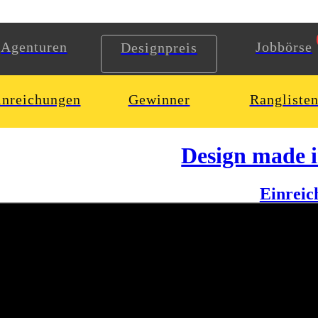
Agenturen
Jobbörse
Designpreis
inreichungen
Gewinner
Rangliste
Design made 
Einreic