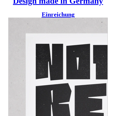
Design made in Germany
Einreichung
Letterpress x Typography x Woodcut
Die Klarheit eines einfachen Schwarz/Weiß-Drucks ist nur
schwer zu überbieten – unabhängig aller Möglichkeiten, die
zur Auswahl stehen: Nothing beats a simple black and white
print!
Bedingt durch das Druckverfahren unterscheidet sich jeder
einzelne Druck ein klein wenig von allen übrigen Drucken.
Letztlich sind es ganz klar die feinen Unterschiede, die
„Fehler“ und unerwarteten Details, die allen Drucken eine
spür- und sichtbare Wärme und Einzigartigkeit verleihen.
Die handgemachte Typografie wurde mit einem Laser
geschnitten und anschließend mit unterschiedlichen
Werkzeugen im Detail bearbeitet. Alle Drucke sind mit
echtem Büttenpapier (200g/m2, alterungsbeständig, neutral
geleimt, alkalisch gepuffert) auf einer über 50 Jahre alten
Andruckpresse von Hand manuell gedruckt.
Preis