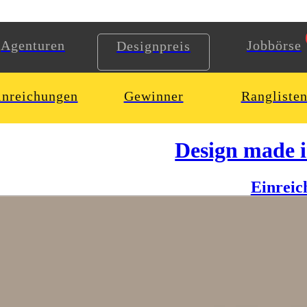
Agenturen
Jobbörse
Designpreis
inreichungen
Gewinner
Rangliste
Design made 
Einreic