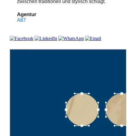
zwischen traditionell und stylisch schlägt.
Agentur
A87