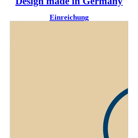
Design made in Germany
Einreichung
Für den bereits selbstständigen Tischlermeister Marc Schütt
war es an der Zeit, seine Kompetenzen und Qualifikationen
als öffentlich bestellter Sachverständiger auszukoppeln und
nach außen zu kommunizieren.
Zu diesem Anlass wurde das A87 Design Büro beauftragt,
eine feine visuelle Identität zu entwickeln, welche die
Brücke sowohl zwischen Handwerk und Gericht als auch
zwischen traditionell und stylisch schlägt.
Agentur
A87