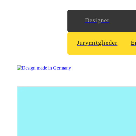
Designer
Jurymitglieder
E