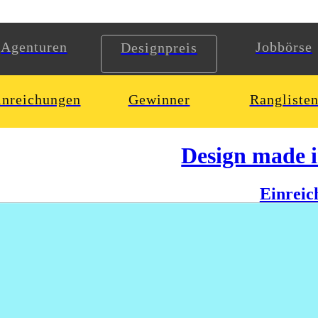
Agenturen
Jobbörse
Designpreis
inreichungen
Gewinner
Rangliste
Design made 
Einreic