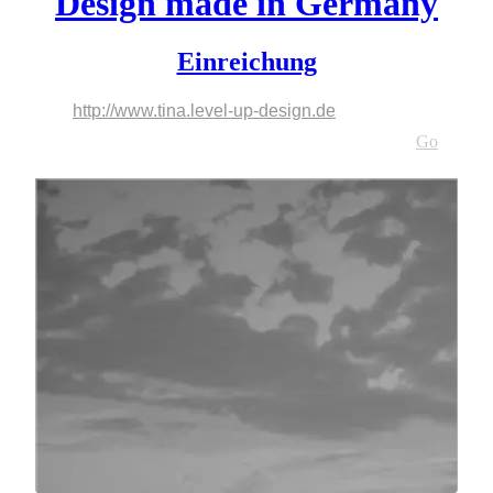
Design made in Germany
Einreichung
http://www.tina.level-up-design.de
http://www.tina.level-up-design.de
Go