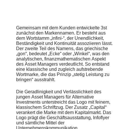
charakterisieren und dem Dienstleister zu langfristigem
Erfolg verhelfen. Das Key Visual prägt die von 3st
entwickelten Banderolen für Moleskine-Bücher,
Officevorlagen wie PowerPoint, den Branchennewsletter
und nicht zuletzt die Corporate Website. Diese ist responsiv
gestaltet und somit auch für mobile Endgeräte optimiert.
Gemeinsam mit dem Kunden entwickelte 3st
Auffallend ist die flache Navigation, die die Orientierung auf
zunächst den Markennamen. Er besteht aus
der Seite vereinfacht und für Transparenz sorgt – eine
dem Wortstamm „infini-“, der Unendlichkeit,
weitere Eigenschaft, die auch auf Infinigon selbst zutrifft.
Beständigkeit und Kontinuität assoziieren lässt.
Der zweite Teil des Namens, das griechische
Agentur
„gon“, bedeutet „Ecke“ oder „Winkel“, was den
3st Kommunikation
analytischen, finanzmathematischen Aspekt
des Asset Managers verdeutlicht. So entstand
Konzept
eine klassische und zugleich aufstrebende
Thilo Breider
Wortmarke, die das Prinzip „stetig Leistung zu
bringen“ ausstrahlt.
Art Direktion
Sebastian Eberstaller
Die Geradlinigkeit und Verlässlichkeit des
jungen Asset Managers für Alternative
Investments unterstreicht das Logo mit feinem,
klassischem Schriftzug. Der Zusatz „Capital“
verankert die Marke mit dem Kapitalmarkt. Das
Logo prägt die Geschäftsausstattung, Infoflyer
und sämtliche Mittel der
Unternehmenskommunikation.