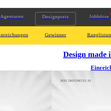
Agenturen
Jobbörse
Designpreis
inreichungen
Gewinner
Rangliste
Design made 
Einreic