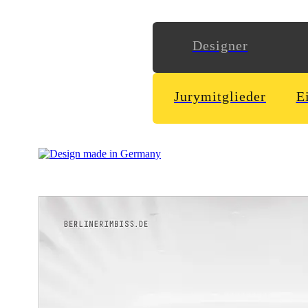
Designer
Jurymitglieder
E